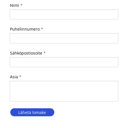
Nimi
*
Puhelinnumero
*
Sähköpostiosoite
*
Asia
*
Lähetä lomake