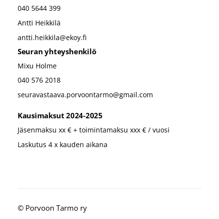
040 5644 399
Antti Heikkilä
antti.heikkila@ekoy.fi
Seuran yhteyshenkilö
Mixu Holme
040 576 2018
seuravastaava.porvoontarmo@gmail.com
Kausimaksut 2024-2025
Jäsenmaksu xx € + toimintamaksu xxx € / vuosi
Laskutus 4 x kauden aikana
©
Porvoon Tarmo ry